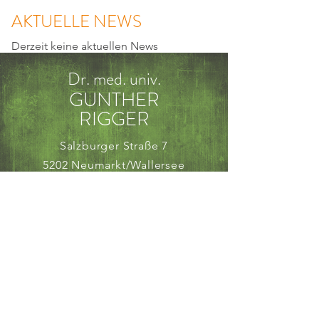
AKTUELLE NEWS
Derzeit keine aktuellen News
Dr. med. univ.
GUNTHER
RIGGER
Salzburger Straße 7
5202 Neumarkt/Wallersee
ordination@dr-rigger.at
Tel:
+43 (0) 6216
/40667
KONTAKT
IMPRESSUM
DATENSCHUTZ